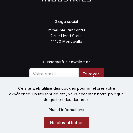
Siège social
Immeuble Rencontre
2 rue Henri Spriet
14120 Mondeville
S'inscrire à la newsletter
Envoyer
Ce site web utilise des cookies pour améliorer votre
expérience. En utilisant ce site, vous acceptez notre politique
Suivez-nous
de gestion des données.
Plus d'informations
Site réalisé par la société
Allnet
. Copyright 2025.
Ne plus afficher
Mentions Légales