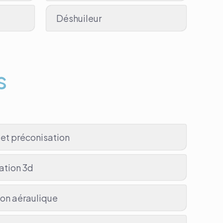
Déshuileur
s
et préconisation
ation 3d
ion aéraulique