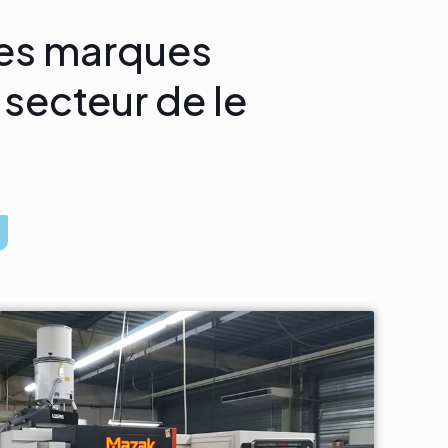
 des marques
secteur de le
.