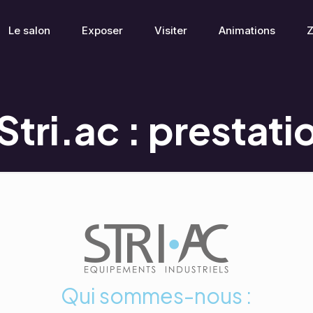
Le salon
Exposer
Visiter
Animations
Z
tri.ac : prestati
Qui sommes-nous :