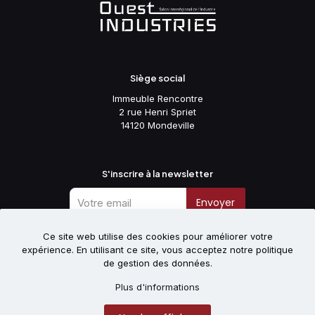
Siège social
Immeuble Rencontre
2 rue Henri Spriet
14120 Mondeville
S'inscrire à la newsletter
Envoyer
Ce site web utilise des cookies pour améliorer votre
expérience. En utilisant ce site, vous acceptez notre politique
Suivez-nous
de gestion des données.
Plus d'informations
Site réalisé par la société
Allnet
. Copyright 2025.